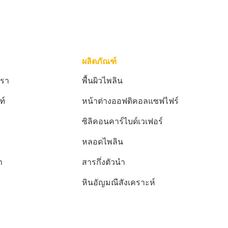
ผลิตภัณฑ์
เรา
พื้นผิวไพลิน
ฑ์
หน้าต่างออฟติคอลแซฟไฟร์
ซิลิคอนคาร์ไบด์เวเฟอร์
หลอดไพลิน
า
สารกึ่งตัวนำ
หินอัญมณีสังเคราะห์