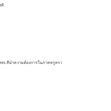
สติ
phires สีนําความต้องการในภาคหรูหรา