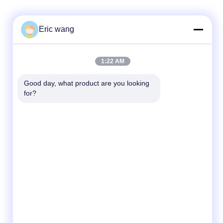
Eric wang
ติดต่อเร็ว
1:22 AM
โทร
Good day, what product are you looking 
86--15801942596
for?
อีเมล
Eric-wang@sapphire-substrate.com
ที่อยู่
ห้อง 1-1810,No.1079 ถนน Dianshanhu, เขต
Qingpu เมืองเซี่ยงไฮ้, จีน /201799