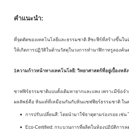
คําแนะนํา:
ที่จุดตัดของเทคโนโลยีและธรรมชาติ สีซะฟีร์ที่สร้างขึ้
ให้เกิดการปฏิวัติในด้านวัสดุในวงการทํานาฬิกาหรูลองค
1ความก้าวหน้าทางเทคโนโลยี: วิทยาศาสตร์ที่อยู่เบื้องหลั
ซาฟฟิร์ธรรมชาติแบบดั้งเดิมหายากและแพง เพราะมีข้อจําก
ผลลัพธ์คือ หินแท้ที่เหมือนกันกับหินแซฟฟียร์ธรรมชาติ
การปรับเปลี่ยนสี: โดยนํามาใช้ธาตุตามร่องรอย เช่น 
Eco-Certified: กระบวนการที่ผลิตในห้องปฏิบัติการ