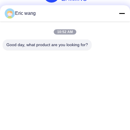
Eric wang
สื่อสังคม
10:52 AM
ติดต่อเร็ว
Good day, what product are you looking for?
โทร
86--15801942596
อีเมล
Eric-wang@sapphire-substrate.com
ที่อยู่
ห้อง 1-1810,No.1079 ถนน Dianshanhu, เขต Qingpu เมือง
เซี่ยงไฮ้, จีน /201799
นโยบายความเป็นส่วนตัว
|
แผนผังเว็บไซต์