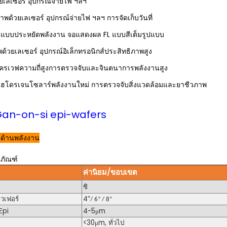
ยเลเซอร์ อุปกรณ์จ่ายไฟ ฯลฯ
าพด้วยเลเซอร์ อุปกรณ์จ่ายไฟ ฯลฯ การจัดเก็บวันที่
งแบบประหยัดพลังงาน จอแสดงผล FL แบบสีเต็มรูปแบบ
้วยเลเซอร์ อุปกรณ์อิเล็กทรอนิกส์ประสิทธิภาพสูง
ครเวฟความถี่สูงการตรวจจับและจินตนาการพลังงานสูง
ฮโดรเจนโซลาร์พลังงานใหม่ การตรวจจับสิ่งแวดล้อมและยาชีวภาพ
อง Gan-on-si epi-wafers
ด้านพลังงาน
ตภัณฑ์
ค่านิยม/ขอบเขต
ซิ
เวเฟอร์
4”
/ 6” / 8
”
Epi
4
-
5
μm
<30
μm
, ทั่วไป