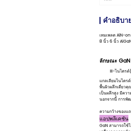
คำอธิบาย
เทมเพลต AlN-on-
8 นิ้ว 6 นิ้ว A
ลักษณะ GaN
III-ไนไตรด
แกลเลียมไนไตรด์เ
พื้นผิวผลึกเดี่ย
เป็นผลึกสูง มีคว
นอกจากนี้ การพัฒ
ความกว้างของแถบ
แอปพลิเคชัน
GaN สามารถใช้ได