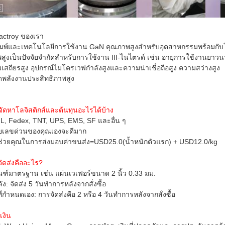
Factroy ของเรา
พิมพ์และเทคโนโลยีการใช้งาน GaN คุณภาพสูงสำหรับอุตสาหกรรมพร้อมกั
สูงเป็นปัจจัยจำกัดสำหรับการใช้งาน III-ไนไตรด์ เช่น อายุการใช้งานยาว
มเสถียรสูง อุปกรณ์ไมโครเวฟกำลังสูงและความน่าเชื่อถือสูง ความสว่างสูง
พลังงานประสิทธิภาพสูง
ัดหาโลจิสติกส์และต้นทุนอะไรได้บ้าง
HL, Fedex, TNT, UPS, EMS, SF และอื่น ๆ
ยเลขด่วนของคุณเองจะดีมาก
ช่วยคุณในการส่งมอบค่าขนส่ง=USD25.0(น้ำหนักตัวแรก) + USD12.0/kg
ัดส่งคืออะไร?
ณฑ์มาตรฐาน เช่น แผ่นเวเฟอร์ขนาด 2 นิ้ว 0.33 มม.
ง: จัดส่ง 5 วันทำการหลังจากสั่งซื้อ
่กำหนดเอง: การจัดส่งคือ 2 หรือ 4 วันทำการหลังจากสั่งซื้อ
เงิน