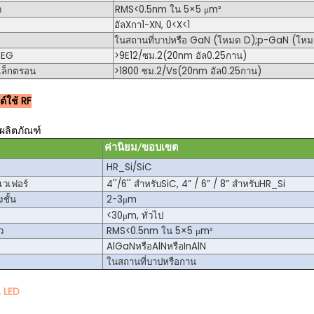
ว
RMS<0.5nm ใน 5×5 μm
²
อัล
X
กา
1-X
N, 0<X<1
ในสถานที่
บาป
หรือ GaN (โหมด D);p-GaN (โหม
DEG
>9E12/ซม.
2
(20nm อัล
0.25
กาน)
ิเล็กตรอน
>1800 ซม.
2
/Vs
(20nm อัล
0.25
กาน)
์ใช้ RF
ผลิตภัณฑ์
ค่านิยม/ขอบเขต
HR_Si
/
SiC
เวเฟอร์
4''/6'' สำหรับ
SiC
, 4” / 6” / 8” สำหรับ
HR_Si
ชั้น
2-3
μm
<30
μm
, ทั่วไป
ว
RMS<0.5nm ใน 5×5 μm
²
AlGaN
หรือ
AlN
หรือ
InAlN
ในสถานที่
บาป
หรือกาน
 LED