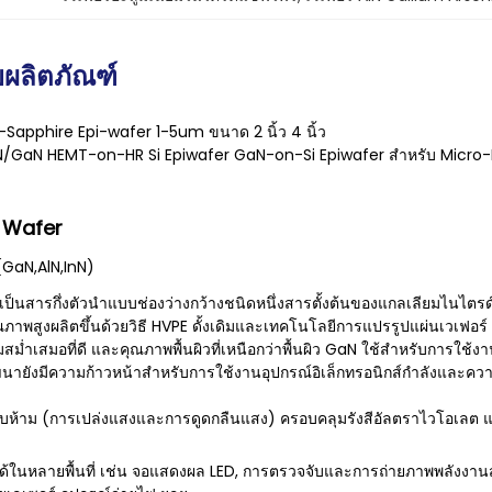
ผลิตภัณฑ์
Sapphire Epi-wafer 1-5um ขนาด 2 นิ้ว 4 นิ้ว
lGaN/GaN HEMT-on-HR Si Epiwafer GaN-on-Si Epiwafer สำหรับ Micro-
 Wafer
์(GaN,AlN,InN)
ป็นสารกึ่งตัวนำแบบช่องว่างกว้างชนิดหนึ่งสารตั้งต้นของแกลเลียมไนไตรด
วคุณภาพสูงผลิตขึ้นด้วยวิธี HVPE ดั้งเดิมและเทคโนโลยีการแปรรูปแผ่นเวเฟอร
ามสม่ำเสมอที่ดี และคุณภาพพื้นผิวที่เหนือกว่าพื้นผิว GaN ใช้สำหรับการใช
นายังมีความก้าวหน้าสำหรับการใช้งานอุปกรณ์อิเล็กทรอนิกส์กำลังและความ
ห้าม (การเปล่งแสงและการดูดกลืนแสง) ครอบคลุมรังสีอัลตราไวโอเลต แส
้ในหลายพื้นที่ เช่น จอแสดงผล LED, การตรวจจับและการถ่ายภาพพลังงานส