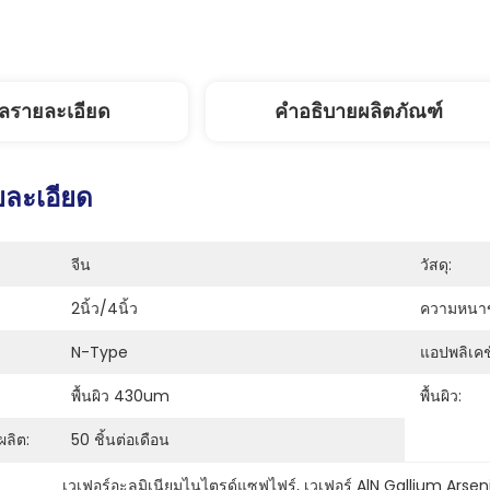
ูลรายละเอียด
คำอธิบายผลิตภัณฑ์
ยละเอียด
จีน
วัสดุ:
2นิ้ว/4นิ้ว
ความหนา
N-Type
แอปพลิเคช
พื้นผิว 430um
พื้นผิว:
ลิต:
50 ชิ้นต่อเดือน
เวเฟอร์อะลูมิเนียมไนไตรด์แซฟไฟร์
, 
เวเฟอร์ AlN Gallium Arsen