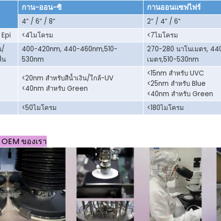
กาน-ออน-ซิ
กานออนแซฟไฟร์
4” / 6” / 8
”
2” / 4” / 6”
 Epi
<4
ไมโคร
ม
<7
ไมโคร
ม
น/
400-420nm, 440-460nm,
510-
270-280 นาโนเมตร, 44
่น
530nm
เมตร,
510-530nm
<15nm สำหรับ UVC
<20nm สำหรับสีน้ำเงิน/ใกล้-UV
<25nm สำหรับ Blue
<40nm สำหรับ Green
<40nm สำหรับ Green
<50
ไมโคร
ม
<180
ไมโคร
ม
าน OEM ของเรา