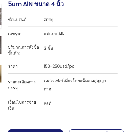
5um AlN ขนาด 4 นิ้ว
ชื่อแบรนด์:
zmkj
เลขรุ่น:
แม่แบบ AlN
ปริมาณการสั่งซื้อ
3 ชิ้น
ขั้นต่ำ:
ราคา:
150-250usd/pc
เคสเวเฟอร์เดี่ยวโดยแพ็คเกจสูญญา
รายละเอียดการ
บรรจุ:
กาศ
เงื่อนไขการจ่าย
ที/ที
เงิน: