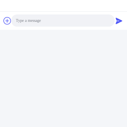
8 นิ้ว 200 มม. ขัดเงาซิลิ
CVD SiC Components
คอนคาร์ไบด์พื้นผิว Sic
for Semiconductor
Chip Semiconductor
Equipment SiC Ring
รับราคาที่ดีที่สุด
รับราคาที่ดีที่สุด
SiC Electrode Dry Etch
สารประกอบ SiC สําหรับ
อุปกรณ์ครึ่งประจุ
Photo
Video Call
Audio Call
SiC Dummy Wafer
เวเฟอร์ซิลิคอนคาร์ไบด์
(EPI) กระบวนการ CVD
แบบเอพิแท็กเซีย (SiC Epi
ระบบ SiC epitaxy และ
Wafer) ขนาด 8 นิ้ว