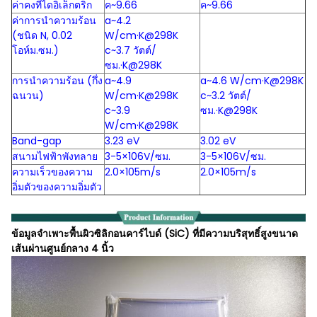
ค่าคงที่ไดอิเล็กตริก
ค~9.66
ค~9.66
ค่าการนำความร้อน
a~4.2
(ชนิด N, 0.02
W/cm·K@298K
โอห์ม.ซม.)
c~3.7 วัตต์/
ซม.·K@298K
การนำความร้อน (กึ่ง
a~4.9
a~4.6 W/cm·K@298K
ฉนวน)
W/cm·K@298K
c~3.2 วัตต์/
c~3.9
ซม.·K@298K
W/cm·K@298K
Band-gap
3.23 eV
3.02 eV
สนามไฟฟ้าพังทลาย
3-5×106V/ซม.
3-5×106V/ซม.
ความเร็วของความ
2.0×105m/s
2.0×105m/s
อิ่มตัวของความอิ่มตัว
ข้อมูลจำเพาะพื้นผิวซิลิกอนคาร์ไบด์ (SiC) ที่มีความบริสุทธิ์สูงขนาด
เส้นผ่านศูนย์กลาง 4 นิ้ว