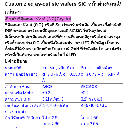
Customzied as-cut sic wafers SiC หน้าต่าง/เลนส์/
แว่นตา
เกี่ยวกับซิลิคอนคาร์ไบด์ (SiC)Crystal
ซิลิคอนคาร์ไบด์ (SiC) หรือที่เรียกว่าคาร์บอรันดัม เป็นสารกึ่งตัวนำที่
มีซิลิกอนและคาร์บอนที่มีสูตรทางเคมี SiCSiC ใช้ในอุปกรณ์
อิเล็กทรอนิกส์เซมิคอนดักเตอร์ที่ทำงานที่อุณหภูมิสูงหรือไฟฟ้าแรงสูง
หรือทั้งสองอย่าง SiC เป็นหนึ่งในส่วนประกอบ LED ที่สำคัญ เป็นสาร
ตั้งต้นที่ได้รับความนิยมสำหรับอุปกรณ์ GaN ที่กำลังเติบโต และยังทำ
หน้าที่เป็นตัวกระจายความร้อนใน ไฟ LED
1. คำอธิบาย
คุณสมบัติ
4H-SiC, ผลึกเดี่ยว
6H-SiC, ผลึกเดี่ยว
พารามิเตอร์ตาข่าย
a=3.076 Å c=10.053
a=3.073 Å c=15.117 Å
Å
ลำดับการซ้อน
ABCB
ABCACB
ความแข็ง Mohs
≈9.2
≈9.2
ความหนาแน่น
3.21 ก./ซม.3
3.21 ก./ซม.3
เทอร์ม.ค่าสัมประสิทธิ์
4-5×10-6/พัน
4-5×10-6/พัน
การขยายตัว
ดัชนีหักเหที่ 750nm
ไม่ = 2.61
ไม่ = 2.60
เน = 2.66
เน = 2.65