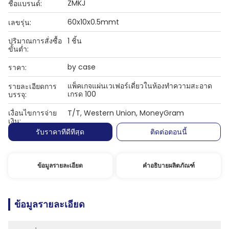
ZMKJ
ชื่อแบรนด์:
60x10x0.5mmt
เลขรุ่น:
ปริมาณการสั่งซื้อ
1 ชิ้น
ขั้นต่ำ:
by case
ราคา:
แพ็คเกจแผ่นเวเฟอร์เดี่ยวในห้องทำความสะอาด
รายละเอียดการ
เกรด 100
บรรจุ:
เงื่อนไขการจ่าย
T/T, Western Union, MoneyGram
เงิน:
รับราคาที่ดีที่สุด
ติดต่อตอนนี้
ข้อมูลรายละเอียด
คำอธิบายผลิตภัณฑ์
ข้อมูลรายละเอียด